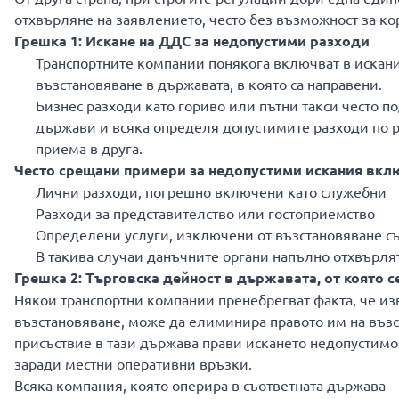
отхвърляне на заявлението, често без възможност за ко
Грешка 1: Искане на ДДС за недопустими разходи
Транспортните компании понякога включват в искания
възстановяване в държавата, в която са направени.
Бизнес разходи като гориво или пътни такси често п
държави и всяка определя допустимите разходи по ра
приема в друга.
Често срещани примери за недопустими искания вкл
Лични разходи, погрешно включени като служебни
Разходи за представителство или гостоприемство
Определени услуги, изключени от възстановяване с
В такива случаи данъчните органи напълно отхвърля
Грешка 2: Търговска дейност в държавата, от която с
Някои транспортни компании пренебрегват факта, че изв
възстановяване, може да елиминира правото им на възс
присъствие в тази държава прави искането недопустимо
заради местни оперативни връзки.
Всяка компания, която оперира в съответната държава –