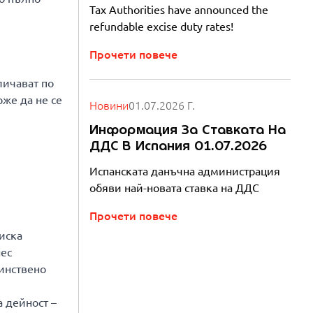
Tax Authorities have announced the
refundable excise duty rates!
Прочети повече
личават по
оже да не се
Новини
01.07.2026 Г.
Информация За Ставката На
ДДС В Испания 01.07.2026
Испанската данъчна администрация
обяви най-новата ставка на ДДС
Прочети повече
иска
нес
динствено
а дейност –