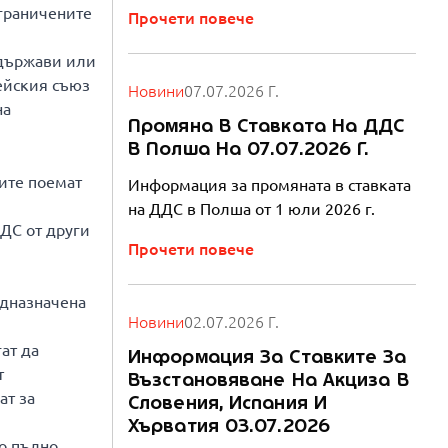
ограничените
Прочети повече
 държави или
пейския съюз
Новини
07.07.2026 Г.
на
Промяна В Ставката На ДДС
В Полша На 07.07.2026 Г.
лите поемат
Информация за промяната в ставката
на ДДС в Полша от 1 юли 2026 г.
ДС от други
Прочети повече
едназначена
Новини
02.07.2026 Г.
ат да
Информация За Ставките За
т
Възстановяване На Акциза В
ат за
Словения, Испания И
Хърватия 03.07.2026
до пълно