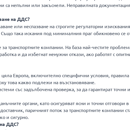
ани са непълни или закъснели. Неправилната документаци
ване на ДДС?
даване или неспазване на строгите регулаторни изисквания
 Също така искания под минималния праг обикновено се от
 за транспортните компании. На база най-честите проблем
аботка и да избегнат ненужни откази, ако работят с опитн
 цяла Европа, включително специфични условия, правила
рху това какво подлежи на възстановяване.
теми със задълбочена проверка, за да гарантират точни 
нъчните органи, като осигуряват ясни и точни отговори в 
 доставчик, паричният поток за транспортните компании ст
ко и сигурно.
 на ДДС?