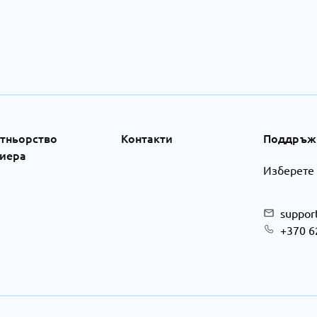
тньорство
Контакти
Поддръжк
иера
Изберете
suppor
+370 6