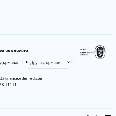
а на клиенти
 държава:
Други държави
t@finance.edenred.com
28 11111