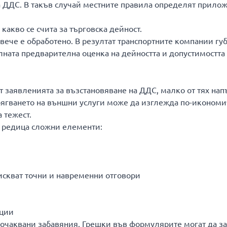
на ДДС. В такъв случай местните правила определят прило
какво се счита за търговска дейност.
 вече е обработено. В резултат транспортните компании гу
лната предварителна оценка на дейността и допустимостта
 заявленията за възстановяване на ДДС, малко от тях на
бягването на външни услуги може да изглежда по-икономи
 тежест.
 редица сложни елементи:
искват точни и навременни отговори
ации
очаквани забавяния. Грешки във формулярите могат да з