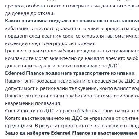
процеса, особено когато отговорите към данъчните орг
да доведе до откази.
Какво причинява по-дълго от очакваното възстановя
Забавянията често се дължат на грешки в процеса на по
подадени след крайния срок, се отхвърлят автоматично.
корекции след това рядко се приемат.
Грешките значително забавят процеса на възстановяване
компаниите могат значително да намалят времето за обр
доставчици на услуги за възстановяване на ДДС.
Edenred Finance подпомага транспортните компании
Нашият опит обхваща националните процедури за ДДС в
допустимост и регионални тълкувания, които влияят въ
Нашите експертни екипи комбинират автоматизирани сис
навременни подавания.
Специалисти по ДДС и право обработват запитвания от да
Когато възстановяването на ДДС се управлява от опитен
предвидим. В резултат средствата се възстановяват глад
Защо да изберете Edenred Finance за възстановяване