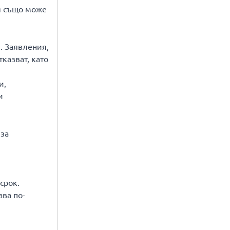
я също може
. Заявления,
казват, като
и,
и
 за
и
срок.
ава по-