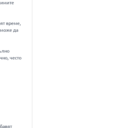
жимите
бят време,
 може да
пълно
чно, често
абавят