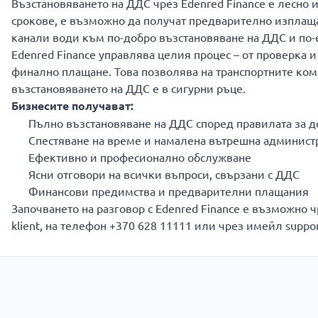
Възстановяването на ДДС чрез Edenred Finance е лесно 
срокове, е възможно да получат предварително изплаща
канали води към по-добро възстановяване на ДДС и по
Edenred Finance управлява целия процес – от проверка 
финално плащане. Това позволява на транспортните компа
възстановяването на ДДС е в сигурни ръце.
Бизнесите получават:
Пълно възстановяване на ДДС според правилата за д
Спестяване на време и намалена вътрешна админист
Ефективно и професионално обслужване
Ясни отговори на всички въпроси, свързани с ДДС
Финансови предимства и предварителни плащания
Започването на разговор с Edenred Finance е възможно чр
klient, на телефон +370 628 11111 или чрез имейл suppo