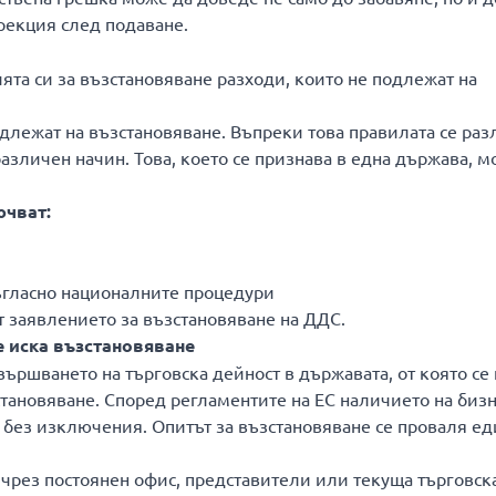
рекция след подаване.
та си за възстановяване разходи, които не подлежат на
одлежат на възстановяване. Въпреки това правилата се раз
зличен начин. Това, което се признава в една държава, м
ючват:
ъгласно националните процедури
т заявлението за възстановяване на ДДС.
е иска възстановяване
ършването на търговска дейност в държавата, от която се 
тановяване. Според регламентите на ЕС наличието на биз
 без изключения. Опитът за възстановяване се проваля е
 чрез постоянен офис, представители или текуща търговск