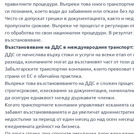
правилните процедури. Въпреки това много транспортни
си познания, което води до забавяния или откази без 
Често се допускат грешки в документацията, както и н
пропуснати срокове. Въпреки че процесът е регулиран о
го обработва по свои национални процедури. В резултат
възстановяване.
Възстановяване на ДДС в международния транспорт: 
ДДС се начислява върху стоки и услуги на всеки етап о
разхода, компаниите могат да възстановят част от този 
Забългарските транспортни компании, които превозват 
страни от ЕС е обичайна практика.
Въпреки това възстановяването на ДДС е сложен процес
строгисрокове, изисквания за документация, минимални
да осигури еднаквост между държавите членки.
Когато транспортните компании управляват исканията са
забавят възстановяванията и да увеличат административн
недостъпни за период от един месец до над осем месеца
ежедневната дейност на бизнеса.
От друга страна, при строгите регулации дори една еди