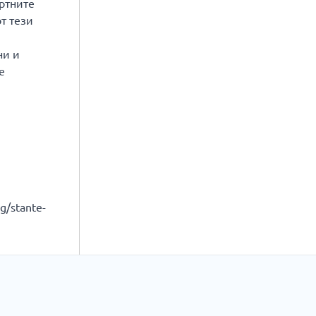
артните
т тези
ни и
е
g/stante-