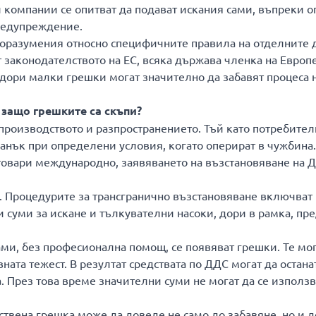
 компании се опитват да подават искания сами, въпреки 
предупреждение.
едоразумения относно специфичните правила на отделните
т законодателството на ЕС, всяка държава членка на Евро
 дори малки грешки могат значително да забавят процеса 
защо грешките са скъпи?
т производството и разпространението. Тъй като потребите
данък при определени условия, когато оперират в чужбина.
товари международно, заявяването на възстановяване на Д
. Процедурите за трансгранично възстановяване включват
 суми за искане и тълкувателни насоки, дори в рамка, пр
ми, без професионална помощ, се появяват грешки. Те мог
ата тежест. В резултат средствата по ДДС могат да остана
. През това време значителни суми не могат да се използв
нствена грешка може да доведе не само до забавяне, но и 