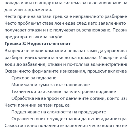
попада извън стандартната система за възстановяване 
данъчни задължения.
Честа причина за тази грешка е неправилното разбиране 
Често проблемът става ясен едва след като заявлението
получават откази и не получават възстановяване. Прави
предотврати такива загуби.
Грешка 3: Недостатъчен опит
Въпреки че някои компании решават сами да управляват
разбират изискванията във всяка държава. Макар че из
води до забавяния, откази и по-голяма административна
Освен чисто формалните изисквания, процесът включва
Срокове за подаване
Минимални суми за възстановяване
Технически изисквания за електронно подаване
Обработка на въпроси от данъчните органи, които из
Чести причини за тази грешка:
Подценяване на сложността на процедурите
Ограничен опит с чуждестранни данъчни администр
Самостоятелно подадените заявления често водят до не