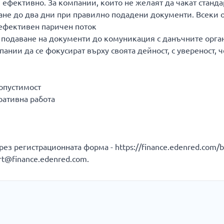
и ефективно. За компании, които не желаят да чакат станд
не до два дни при правилно подадени документи. Всеки о
-ефективен паричен поток
и подаване на документи до комуникация с данъчните орга
нии да се фокусират върху своята дейност, с увереност, ч
опустимост
ративна работа
ез регистрационната форма - https://finance.edenred.com/b
rt@finance.edenred.com.