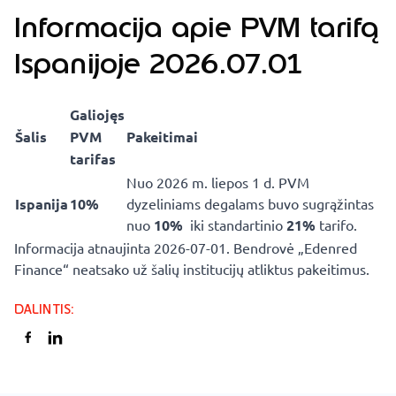
Informacija apie PVM tarifą
Ispanijoje 2026.07.01
Galiojęs
Šalis
PVM
Pakeitimai
tarifas
Nuo 2026 m. liepos 1 d. PVM
Ispanija
10%
dyzeliniams degalams buvo sugrąžintas
nuo
10%
iki standartinio
21%
tarifo.
Informacija atnaujinta 2026-07-01. Bendrovė „Edenred
Finance“ neatsako už šalių institucijų atliktus pakeitimus.
DALINTIS
: