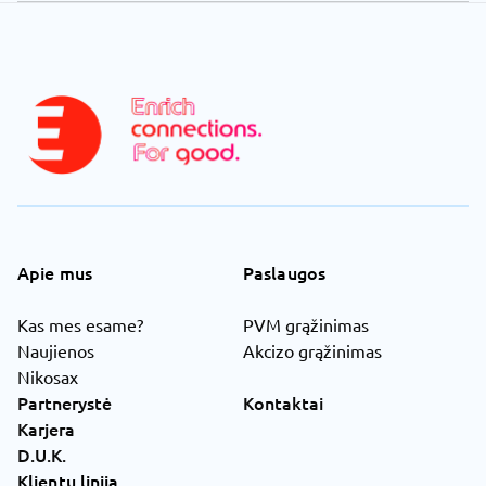
Apie mus
Paslaugos
Kas mes esame?
PVM grąžinimas
Naujienos
Akcizo grąžinimas
Nikosax
Partnerystė
Kontaktai
Karjera
D.U.K.
Klientų linija