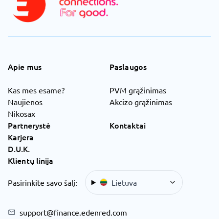
Apie mus
Paslaugos
Kas mes esame?
PVM grąžinimas
Naujienos
Akcizo grąžinimas
Nikosax
Partnerystė
Kontaktai
Karjera
D.U.K.
Klientų linija
Pasirinkite savo šalį:
Lietuva
support@finance.edenred.com