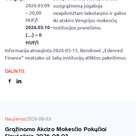
2026.03.09
susigrąžinimą įsigalioja
– 20,00
neapibrėžtam laikotarpiui ir galios
HUF/l
iki atskiro Vengrijos mokesčių
2026.03.10 -
institucijos pranešimo.
(…) – 0
HUF/l
Informacija atnaujinta 2026-05-15. Bendrovė „Edenred
Finance“ neatsako už šalių institucijų atliktus pakeitimus.
DALINTIS
:
VISI NAUJIENOS
Naujienos
2026-08-03
Grąžinamo Akcizo Mokesčio Pokyčiai