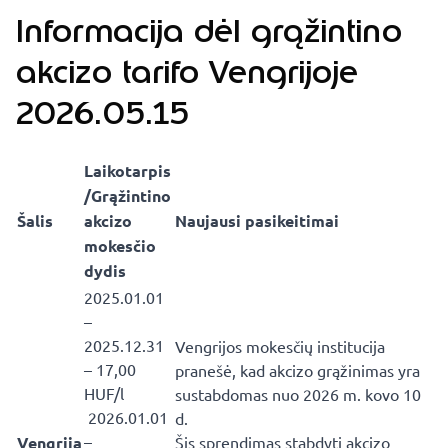
Informacija dėl grąžintino
akcizo tarifo Vengrijoje
2026.05.15
Laikotarpis
/Grąžintino
Šalis
akcizo
Naujausi pasikeitimai
mokesčio
dydis
2025.01.01
–
2025.12.31
Vengrijos mokesčių institucija
– 17,00
pranešė, kad akcizo grąžinimas yra
HUF/l
sustabdomas nuo 2026 m. kovo 10
2026.01.01
d.
–
Vengrija
Šis sprendimas stabdyti akcizo