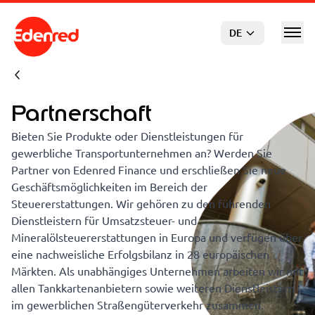
Zum Hauptinhalt springen
DE
Partnerschaft
Bieten Sie Produkte oder Dienstleistungen für
gewerbliche Transportunternehmen an? Werden Sie
Partner von Edenred Finance und erschließen Sie neue
Geschäftsmöglichkeiten im Bereich der
Steuererstattungen. Wir gehören zu den führenden
Dienstleistern für Umsatzsteuer- und
Mineralölsteuererstattungen in Europa und verfügen über
eine nachweisliche Erfolgsbilanz in 28 europäischen
Märkten. Als unabhängiges Unternehmen arbeiten wir mit
allen Tankkartenanbietern sowie weiteren Dienstleistern
im gewerblichen Straßengüterverkehr zusammen.