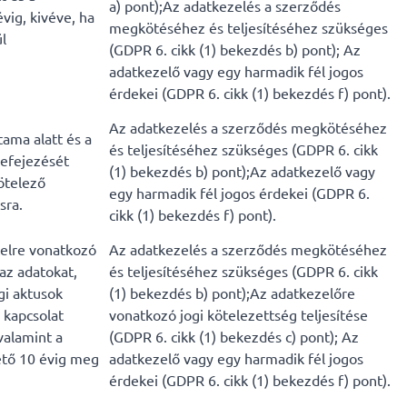
a) pont);Az adatkezelés a szerződés
vig, kivéve, ha
megkötéséhez és teljesítéséhez szükséges
l
(GDPR 6. cikk (1) bekezdés b) pont); Az
adatkezelő vagy egy harmadik fél jogos
érdekei (GDPR 6. cikk (1) bekezdés f) pont).
Az adatkezelés a szerződés megkötéséhez
ama alatt és a
és teljesítéséhez szükséges (GDPR 6. cikk
befejezését
(1) bekezdés b) pont);Az adatkezelő vagy
ötelező
egy harmadik fél jogos érdekei (GDPR 6.
sra.
cikk (1) bekezdés f) pont).
telre vonatkozó
Az adatkezelés a szerződés megkötéséhez
az adatokat,
és teljesítéséhez szükséges (GDPR 6. cikk
gi aktusok
(1) bekezdés b) pont);Az adatkezelőre
 kapcsolat
vonatkozó jogi kötelezettség teljesítése
valamint a
(GDPR 6. cikk (1) bekezdés c) pont); Az
ető 10 évig meg
adatkezelő vagy egy harmadik fél jogos
érdekei (GDPR 6. cikk (1) bekezdés f) pont).