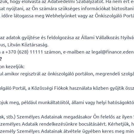
ezzük, hogy elolvasta az Adatvédelmi Szabályzatot. Ha nem ért e
 nyújtani, az Ön számára szükséges információkat biztosítani,
l időre látogassa meg Webhelyünket vagy az Önkiszolgáló Portá
 adatok gyűjtése és feldolgozása az Állami Vállalkozás Nyilván
us, Litván Köztársaság.
on a +370 (628) 11111 számon, e-mailben az legal@finance.ede
?
n kezeljük:
amikor regisztrál az önkiszolgáló portálon, megrendeli szolgál
lgáló Portál, a Közösségi Fiókok használata közben gyűjtik ös
k meg, például munkáltatóitól, állami vagy helyi hatóságoktól 
ak, stb.) Személyes Adatainak megadásakor Ön felelős az ilyen
 Személyes Adataik rendelkezésünkre bocsátásáért. Kérhetjük, h
zemély Személyes Adatainak átvétele ügyében keres meg minket