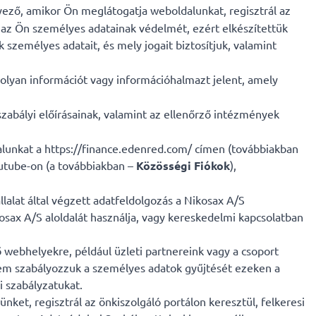
ező, amikor Ön meglátogatja weboldalunkat, regisztrál az
 az Ön személyes adatainak védelmét, ezért elkészítettük
 személyes adatait, és mely jogait biztosítjuk, valamint
olyan információt vagy információhalmazt jelent, amely
gszabályi előírásainak, valamint az ellenőrző intézmények
dalunkat a https://finance.edenred.com/ címen (továbbiakban
outube-on (a továbbiakban –
Közösségi Fiókok
),
lalat által végzett adatfeldolgozás a Nikosax A/S
ikosax A/S aloldalát használja, vagy kereskedelmi kapcsolatban
ő webhelyekre, például üzleti partnereink vagy a csoport
nem szabályozzuk a személyes adatok gyűjtését ezeken a
 szabályzatukat.
nket, regisztrál az önkiszolgáló portálon keresztül, felkeresi