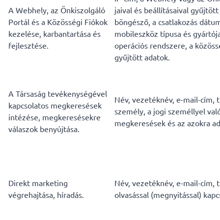
A Webhely, az Önkiszolgáló
jaival és beállításaival gyűjtöt
Portál és a Közösségi Fiókok
böngésző, a csatlakozás dátum
kezelése, karbantartása és
mobileszköz típusa és gyártój
fejlesztése.
operációs rendszere, a közössé
gyűjtött adatok.
A Társaság tevékenységével
Név, vezetéknév, e-mail-cím, t
kapcsolatos megkeresések
személy, a jogi személlyel való
intézése, megkeresésekre
megkeresések és az azokra ado
válaszok benyújtása.
Direkt marketing
Név, vezetéknév, e-mail-cím, t
végrehajtása, híradás.
olvasással (megnyitással) kapc