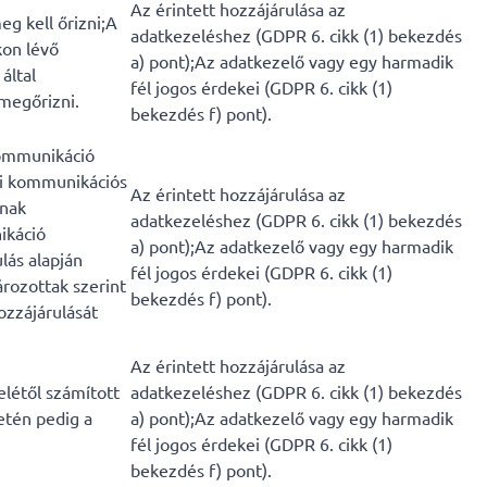
Az érintett hozzájárulása az
eg kell őrizni;A
adatkezeléshez (GDPR 6. cikk (1) bekezdés
kon lévő
a) pont);Az adatkezelő vagy egy harmadik
által
fél jogos érdekei (GDPR 6. cikk (1)
 megőrizni.
bekezdés f) pont).
kommunikáció
li kommunikációs
Az érintett hozzájárulása az
knak
adatkezeléshez (GDPR 6. cikk (1) bekezdés
ikáció
a) pont);Az adatkezelő vagy egy harmadik
lás alapján
fél jogos érdekei (GDPR 6. cikk (1)
rozottak szerint
bekezdés f) pont).
ozzájárulását
Az érintett hozzájárulása az
elétől számított
adatkezeléshez (GDPR 6. cikk (1) bekezdés
etén pedig a
a) pont);Az adatkezelő vagy egy harmadik
fél jogos érdekei (GDPR 6. cikk (1)
bekezdés f) pont).