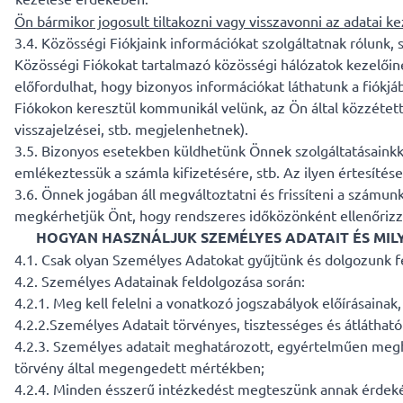
Ön bármikor jogosult tiltakozni vagy visszavonni az adatai ke
3.4. Közösségi Fiókjaink információkat szolgáltatnak rólunk,
Közösségi Fiókokat tartalmazó közösségi hálózatok kezelőine
előfordulhat, hogy bizonyos információkat láthatunk a fiókjá
Fiókokon keresztül kommunikál velünk, az Ön által közzétett 
visszajelzései, stb. megjelenhetnek).
3.5. Bizonyos esetekben küldhetünk Önnek szolgáltatásainkkal
emlékeztessük a számla kifizetésére, stb. Az ilyen értesít
3.6. Önnek jogában áll megváltoztatni és frissíteni a számu
megkérhetjük Önt, hogy rendszeres időközönként ellenőrizze
HOGYAN HASZNÁLJUK SZEMÉLYES ADATAIT ÉS MI
4.1. Csak olyan Személyes Adatokat gyűjtünk és dolgozunk 
4.2. Személyes Adatainak feldolgozása során:
4.2.1. Meg kell felelni a vonatkozó jogszabályok előírásainak,
4.2.2.Személyes Adatait törvényes, tisztességes és átláthat
4.2.3. Személyes adatait meghatározott, egyértelműen megha
törvény által megengedett mértékben;
4.2.4. Minden ésszerű intézkedést megteszünk annak érdekéb