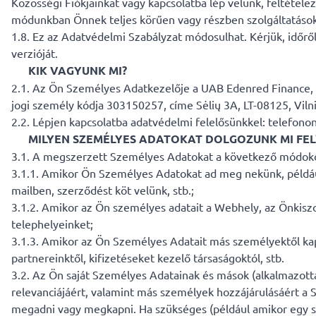
Közösségi Fiókjainkat vagy kapcsolatba lép velünk, feltétel
módunkban Önnek teljes körűen vagy részben szolgáltatásokat
1.8. Ez az Adatvédelmi Szabályzat módosulhat. Kérjük, időrő
verzióját.
KIK VAGYUNK MI?
2.1. Az Ön Személyes Adatkezelője a UAB Edenred Finance, az
jogi személy kódja 303150257, címe Sėlių 3A, LT-08125, Vilni
2.2. Lépjen kapcsolatba adatvédelmi felelősünkkel: telefon
MILYEN SZEMÉLYES ADATOKAT DOLGOZUNK MI FEL
3.1. A megszerzett Személyes Adatokat a következő módoko
3.1.1. Amikor Ön Személyes Adatokat ad meg nekünk, például 
mailben, szerződést köt velünk, stb.;
3.1.2. Amikor az Ön személyes adatait a Webhely, az Önkiszo
telephelyeinket;
3.1.3. Amikor az Ön Személyes Adatait más személyektől kapju
partnereinktől, kifizetéseket kezelő társaságoktól, stb.
3.2. Az Ön saját Személyes Adatainak és mások (alkalmazott
relevanciájáért, valamint más személyek hozzájárulásáért a
megadni vagy megkapni. Ha szükséges (például amikor egy s