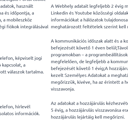
t adatok, használt
A Webhely adatait legfeljebb 2 évig m
a és időpontja, a
Linkedin és Youtube közösségi oldala
a, a mobileszköz
információkat a hálózatok tulajdonosa 
gi fiókok integrálásával
meghatározott feltételek szerint kell
A kommunikációs időszak alatt és a 
befejezését követő 1 éven belül;Távo
programokban – a programbeállításo
elefon, képviselt jogi
megfelelően, de legfeljebb a kommun
 kapcsolat, a
befejezését követő 1 évig;A hozzájáru
tt válaszok tartalma.
kezelt Személyes Adatokat a meghatá
megőrizzük, kivéve, ha az érintett a h
visszavonja.
Az adatokat a hozzájárulás kézhezvét
elefon, hírlevél
5 évig, a hozzájárulás visszavonása es
solatos információk.
hozzájárulás lejártáig kell megőrizni.