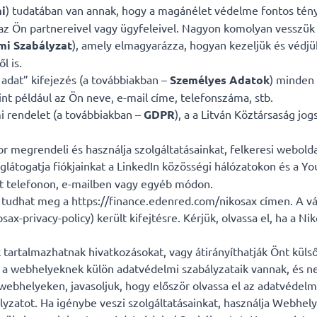
i
) tudatában van annak, hogy a magánélet védelme fontos tény
 az Ön partnereivel vagy ügyfeleivel. Nagyon komolyan vesszük
mi Szabályzat
), amely elmagyarázza, hogyan kezeljük és védjük
l is.
adat” kifejezés (a továbbiakban –
Személyes Adatok
) minden 
nt például az Ön neve, e-mail címe, telefonszáma, stb.
i rendelet (a továbbiakban –
GDPR
), a a Litván Köztársaság jo
r megrendeli és használja szolgáltatásainkat, felkeresi webol
eglátogatja fiókjainkat a LinkedIn közösségi hálózatokon és a Y
tot telefonon, e-mailben vagy egyéb módon.
 tudhat meg a https://finance.edenred.com/nikosax címen. A vál
x-privacy-policy) került kifejtésre. Kérjük, olvassa el, ha a N
 tartalmazhatnak hivatkozásokat, vagy átirányíthatják Önt küls
ek a webhelyeknek külön adatvédelmi szabályzataik vannak, és 
bhelyeken, javasoljuk, hogy először olvassa el az adatvédelmi
yzatot. Ha igénybe veszi szolgáltatásainkat, használja Webhelyü