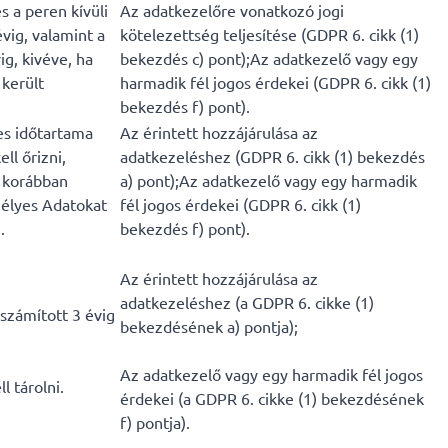
s a peren kívüli
Az adatkezelőre vonatkozó jogi
vig, valamint a
kötelezettség teljesítése (GDPR 6. cikk (1)
ig, kivéve, ha
bekezdés c) pont);Az adatkezelő vagy egy
került
harmadik fél jogos érdekei (GDPR 6. cikk (1)
bekezdés f) pont).
jes időtartama
Az érintett hozzájárulása az
ll őrizni,
adatkezeléshez (GDPR 6. cikk (1) bekezdés
t korábban
a) pont);Az adatkezelő vagy egy harmadik
mélyes Adatokat
fél jogos érdekei (GDPR 6. cikk (1)
.
bekezdés f) pont).
Az érintett hozzájárulása az
adatkezeléshez (a GDPR 6. cikke (1)
 számított 3 évig
bekezdésének a) pontja);
Az adatkezelő vagy egy harmadik fél jogos
l tárolni.
érdekei (a GDPR 6. cikke (1) bekezdésének
f) pontja).