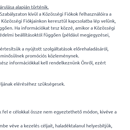
rulása alapján történik.
 Szabályzaton kívül a Közösségi Fiókok felhasználóira a
 Közösségi Fiókjainkon keresztül kapcsolatba lép velünk,
függően. Ha információkat tesz közzé, amikor a Közösségi
védelmi beállításoktól függően (például megjegyzései,
rtesítsük a nyújtott szolgáltatások előrehaladásáról,
em minősülnek promóciós közleménynek.
kész információkkal kell rendelkeznünk Önről, ezért
ljának eléréséhez szükségesek.
k fel e célokkal össze nem egyeztethető módon, kivéve a
 véve a kezelés céljait, haladéktalanul helyesbítjük,