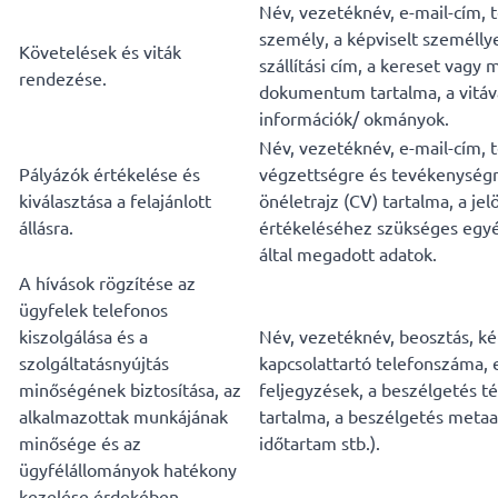
Név, vezetéknév, e-mail-cím, t
személy, a képviselt személlye
Követelések és viták
szállítási cím, a kereset vagy
rendezése.
dokumentum tartalma, a vitáva
információk/ okmányok.
Név, vezetéknév, e-mail-cím, t
Pályázók értékelése és
végzettségre és tevékenységr
kiválasztása a felajánlott
önéletrajz (CV) tartalma, a jel
állásra.
értékeléséhez szükséges egyéb
által megadott adatok.
A hívások rögzítése az
ügyfelek telefonos
kiszolgálása és a
Név, vezetéknév, beosztás, kép
szolgáltatásnyújtás
kapcsolattartó telefonszáma, 
minőségének biztosítása, az
feljegyzések, a beszélgetés t
alkalmazottak munkájának
tartalma, a beszélgetés metaa
minősége és az
időtartam stb.).
ügyfélállományok hatékony
kezelése érdekében.