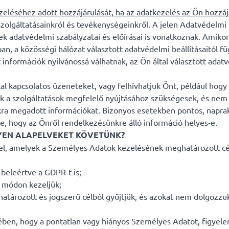
zeléséhez adott hozzájárulását, ha az adatkezelés az Ön hozzájá
 szolgáltatásainkról és tevékenységeinkről. A jelen Adatvédelmi
k adatvédelmi szabályzatai és előírásai is vonatkoznak. Amikor
ban, a közösségi hálózat választott adatvédelmi beállításaitól 
információk nyilvánossá válhatnak, az Ön által választott adat
 kapcsolatos üzeneteket, vagy felhívhatjuk Önt, például hogy é
ések a szolgáltatások megfelelő nyújtásához szükségesek, és n
nkra megadott információkat. Bizonyos esetekben pontos, napra
, hogy az Önről rendelkezésünkre álló információ helyes-e.
LYEN ALAPELVEKET KÖVETÜNK?
fel, amelyek a Személyes Adatok kezelésének meghatározott cé
 beleértve a GDPR-t is;
ó módon kezeljük;
tározott és jogszerű célból gyűjtjük, és azokat nem dolgozzu
en, hogy a pontatlan vagy hiányos Személyes Adatot, figyelembe