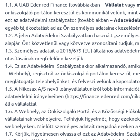
1.1. A UAB Edenred Finance (továbbiakban –
Vállalat
vagy
m
önkiszolgáló portálon keresztül és kommunikál velünk, mint
ezt az adatvédelmi szabályzatot (továbbiakban –
Adatvédel
egyéb tájékoztatást ad az Ön személyes adatainak kezelésérő
1.2. A jelen Adatvédelmi Szabályzatban használt „személyes 
alapján Önt közvetlenül vagy közvetve azonosítani tudjuk, mi
1.3. Személyes adatait a 2016/679 (EU) általános adatvédelm
utasításainak megfelelően kezeljük.
1.4. Ez az Adatvédelmi Szabályzat akkor alkalmazandó, amiko
– Webhely), regisztrál az önkiszolgáló portálon keresztül, m
meglátogatja telephelyünket, és felveszi velünk a kapcsola
1.5. A Nikosax A/S nevű leányvállalatunkról több információt
adatvédelmi irányelveiben (https://finance.edenred.com/nikosa
áll a vállalattal.
1.6. A Webhely, az Önkiszolgáló Portál és a Közösségi Fiókok
vállalatainak webhelyeire. Felhívjuk figyelmét, hogy ezekn
webhelyeken. Mielőtt személyes adatait megadná ezeken a we
1.7. Kérjük, figyelmesen olvassa el ezt az Adatvédelmi Szabál