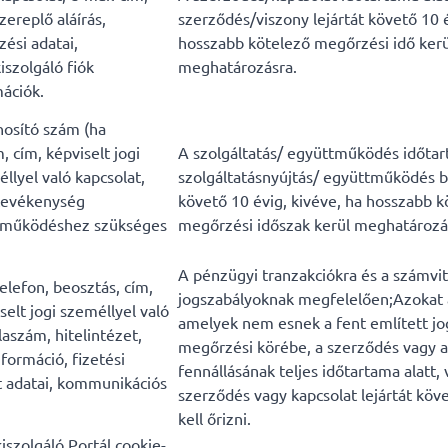
ereplő aláírás,
szerződés/viszony lejártát követő 10 é
zési adatai,
hosszabb kötelező megőrzési idő kerü
szolgáló fiók
meghatározásra.
ációk.
osító szám (ha
, cím, képviselt jogi
A szolgáltatás/ együttműködés időtart
llyel való kapcsolat,
szolgáltatásnyújtás/ együttműködés 
 tevékenység
követő 10 évig, kivéve, ha hosszabb k
ttműködéshez szükséges
megőrzési időszak kerül meghatározá
A pénzügyi tranzakciókra és a számvi
elefon, beosztás, cím,
jogszabályoknak megfelelően;Azokat 
selt jogi személlyel való
amelyek nem esnek a fent említett jo
aszám, hitelintézet,
megőrzési körébe, a szerződés vagy a
nformáció, fizetési
fennállásának teljes időtartama alatt, 
t adatai, kommunikációs
szerződés vagy kapcsolat lejártát köv
kell őrizni.
iszolgáló Portál cookie-