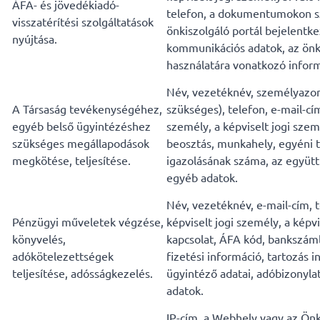
ÁFA- és jövedékiadó-
telefon, a dokumentumokon sz
visszatérítési szolgáltatások
önkiszolgáló portál bejelentke
nyújtása.
kommunikációs adatok, az önki
használatára vonatkozó inform
Név, vezetéknév, személyazon
A Társaság tevékenységéhez,
szükséges), telefon, e-mail-cím
egyéb belső ügyintézéshez
személy, a képviselt jogi szemé
szükséges megállapodások
beosztás, munkahely, egyéni
megkötése, teljesítése.
igazolásának száma, az együ
egyéb adatok.
Név, vezetéknév, e-mail-cím, t
Pénzügyi műveletek végzése,
képviselt jogi személy, a képvi
könyvelés,
kapcsolat, ÁFA kód, bankszáml
adókötelezettségek
fizetési információ, tartozás i
teljesítése, adósságkezelés.
ügyintéző adatai, adóbizonyla
adatok.
IP-cím, a Webhely vagy az Önk