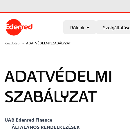
Ugrás a főtartalomra
Rólunk
Szolgáltatások
Partnerkapcsolat
K
Rólunk
Szolgáltatás
Kik vagyunk mi
Áfa-visszatérítés
Kezdőlap
>
ADATVÉDELMI SZABÁLYZAT
Hírek
Jövedékiadó-visszatérítés
Nikosax
ADATVÉDELMI
SZABÁLYZAT
UAB Edenred Finance
ÁLTALÁNOS RENDELKEZÉSEK