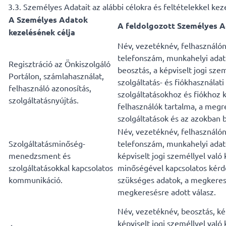
3.3. Személyes Adatait az alábbi célokra és feltételekkel keze
A Személyes Adatok
A feldolgozott Személyes 
kezelésének célja
Név, vezetéknév, felhasználóné
telefonszám, munkahelyi adat
Regisztráció az Önkiszolgáló
beosztás, a képviselt jogi szem
Portálon, számlahasználat,
szolgáltatás- és fiókhasználat
felhasználó azonosítás,
szolgáltatásokhoz és fiókhoz 
szolgáltatásnyújtás.
felhasználók tartalma, a megr
szolgáltatások és az azokban 
Név, vezetéknév, felhasználón
Szolgáltatásminőség-
telefonszám, munkahelyi adat
menedzsment és
képviselt jogi személlyel való 
szolgáltatásokkal kapcsolatos
minőségével kapcsolatos kér
kommunikáció.
szükséges adatok, a megkeres
megkeresésre adott válasz.
Név, vezetéknév, beosztás, kép
képviselt jogi személlyel való 