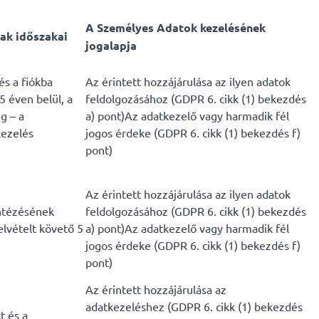
A Személyes Adatok kezelésének
ak időszakai
jogalapja
és a fiókba
Az érintett hozzájárulása az ilyen adatok
5 éven belül, a
feldolgozásához (GDPR 6. cikk (1) bekezdés
g – a
a) pont)Az adatkezelő vagy harmadik fél
kezelés
jogos érdeke (GDPR 6. cikk (1) bekezdés f)
pont)
Az érintett hozzájárulása az ilyen adatok
intézésének
feldolgozásához (GDPR 6. cikk (1) bekezdés
elvételt követő 5
a) pont)Az adatkezelő vagy harmadik fél
jogos érdeke (GDPR 6. cikk (1) bekezdés f)
pont)
Az érintett hozzájárulása az
adatkezeléshez (GDPR 6. cikk (1) bekezdés
t és a