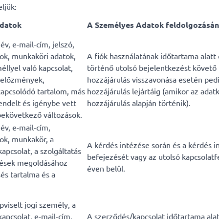
ljük:
Adatok
A Személyes Adatok feldolgozásán
v, e-mail-cím, jelszó,
ok, munkaköri adatok,
A fiók használatának időtartama alatt 
éllyel való kapcsolat,
történő utolsó bejelentkezést követő 
i előzmények,
hozzájárulás visszavonása esetén pedi
kapcsolódó tartalom, más
hozzájárulás lejártáig (amikor az adat
endelt és igénybe vett
hozzájárulás alapján történik).
bekövetkező változások.
év, e-mail-cím,
ok, munkakör, a
A kérdés intézése során és a kérdés 
kapcsolat, a szolgáltatás
befejezését vagy az utolsó kapcsolatf
dések megoldásához
éven belül.
és tartalma és a
viselt jogi személy, a
kapcsolat, e-mail-cím,
A szerződés/kapcsolat időtartama alat