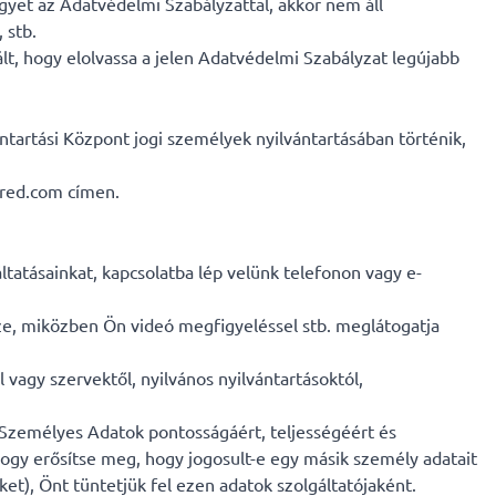
gyet az Adatvédelmi Szabályzattal, akkor nem áll
 stb.
lt, hogy elolvassa a jelen Adatvédelmi Szabályzat legújabb
tartási Központ jogi személyek nyilvántartásában történik,
nred.com címen.
tatásainkat, kapcsolatba lép velünk telefonon vagy e-
sze, miközben Ön videó megfigyeléssel stb. meglátogatja
vagy szervektől, nyilvános nyilvántartásoktól,
 Személyes Adatok pontosságáért, teljességéért és
ogy erősítse meg, hogy jogosult-e egy másik személy adatait
), Önt tüntetjük fel ezen adatok szolgáltatójaként.