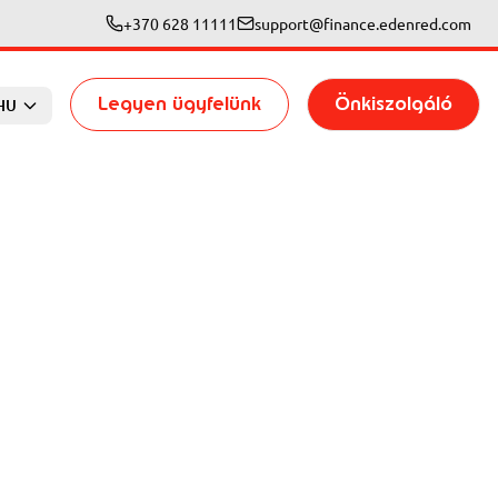
+370 628 11111
support@finance.edenred.com
Legyen ügyfelünk
Önkiszolgáló
HU