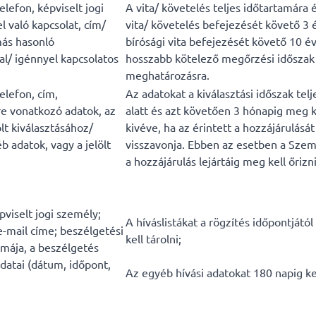
elefon, képviselt jogi
A vita/ követelés teljes időtartamára é
l való kapcsolat, cím/
vita/ követelés befejezését követő 3 é
 más hasonló
bírósági vita befejezését követő 10 év
l/ igénnyel kapcsolatos
hosszabb kötelező megőrzési időszak 
meghatározásra.
elefon, cím,
Az adatokat a kiválasztási időszak tel
e vonatkozó adatok, az
alatt és azt követően 3 hónapig meg ke
ölt kiválasztásához/
kivéve, ha az érintett a hozzájárulásá
 adatok, vagy a jelölt
visszavonja. Ebben az esetben a Sze
a hozzájárulás lejártáig meg kell őrizni
viselt jogi személy;
A híváslistákat a rögzítés időpontjától
e-mail címe; beszélgetési
kell tárolni;
émája, a beszélgetés
datai (dátum, időpont,
Az egyéb hívási adatokat 180 napig kel