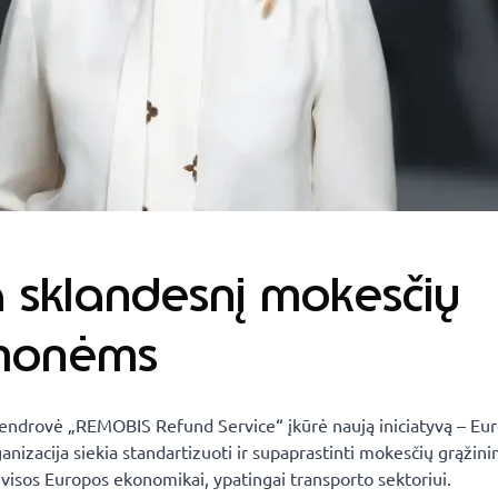
a sklandesnį mokesčių
įmonėms
bendrovė „REMOBIS Refund Service“ įkūrė naują iniciatyvą – Eu
anizacija siekia standartizuoti ir supaprastinti mokesčių grąžin
us visos Europos ekonomikai, ypatingai transporto sektoriui.