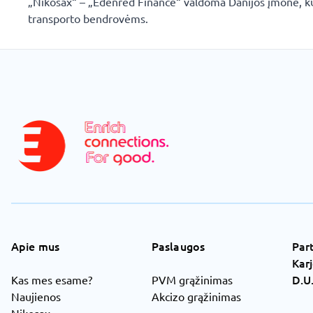
„Nikosax“ – „Edenred Finance“ valdoma Danijos įmonė, kur
transporto bendrovėms.
Apie mus
Paslaugos
Par
Kar
D.U.
Kas mes esame?
PVM grąžinimas
Naujienos
Akcizo grąžinimas