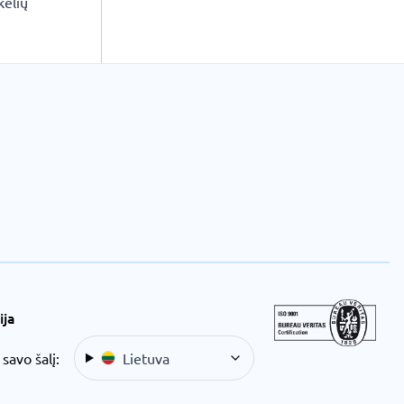
kelių
ija
 savo šalį:
Lietuva