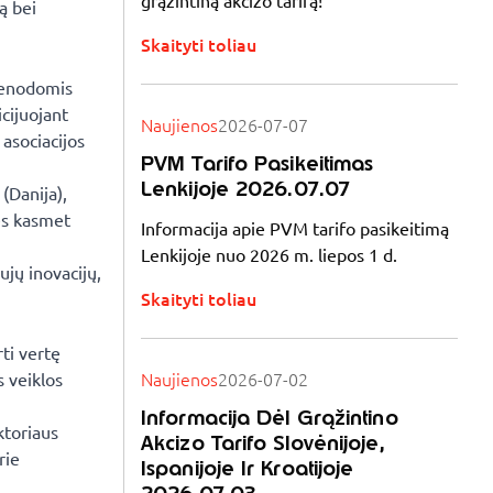
grąžintiną akcizo tarifą!
ą bei
Skaityti toliau
vienodomis
cijuojant
Naujienos
2026-07-07
 asociacijos
PVM Tarifo Pasikeitimas
Lenkijoje 2026.07.07
(Danija),
nės kasmet
Informacija apie PVM tarifo pasikeitimą
Lenkijoje nuo 2026 m. liepos 1 d.
ujų inovacijų,
Skaityti toliau
ti vertę
Naujienos
2026-07-02
s veiklos
Informacija Dėl Grąžintino
ktoriaus
Akcizo Tarifo Slovėnijoje,
rie
Ispanijoje Ir Kroatijoje