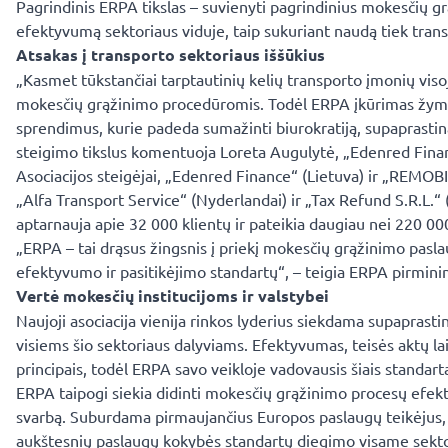
Pagrindinis ERPA tikslas – suvienyti pagrindinius mokesčių g
efektyvumą sektoriaus viduje, taip sukuriant naudą tiek tran
Atsakas į transporto sektoriaus iššūkius
„Kasmet tūkstančiai tarptautinių kelių transporto įmonių vis
mokesčių grąžinimo procedūromis. Todėl ERPA įkūrimas žymi sv
sprendimus, kurie padeda sumažinti biurokratiją, supaprastina
steigimo tikslus komentuoja Loreta Augulytė, „Edenred Fin
Asociacijos steigėjai, „Edenred Finance“ (Lietuva) ir „REMOBI
„Alfa Transport Service“ (Nyderlandai) ir „Tax Refund S.R.L.“
aptarnauja apie 32 000 klientų ir pateikia daugiau nei 220 0
„ERPA – tai drąsus žingsnis į priekį mokesčių grąžinimo pasla
efektyvumo ir pasitikėjimo standartų“, – teigia ERPA pirmini
Vertė mokesčių institucijoms ir valstybei
Naujoji asociacija vienija rinkos lyderius siekdama supaprasti
visiems šio sektoriaus dalyviams. Efektyvumas, teisės aktų lai
principais, todėl ERPA savo veikloje vadovausis šiais standarta
ERPA taipogi siekia didinti mokesčių grąžinimo procesų efektyv
svarbą. Suburdama pirmaujančius Europos paslaugų teikėjus, a
aukštesnių paslaugų kokybės standartų diegimo visame sekto