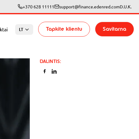
+370 628 11111
support@finance.edenred.com
D.U.K.
Tapkite klientu
Savitarna
ktai
LT
DALINTIS
: