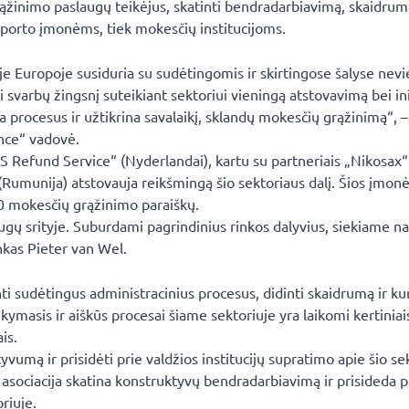
rąžinimo paslaugų teikėjus, skatinti bendradarbiavimą, skaidrum
sporto įmonėms, tiek mokesčių institucijoms.
oje Europoje susiduria su sudėtingomis ir skirtingose šalyse ne
arbų žingsnį suteikiant sektoriui vieningą atstovavimą bei ini
 procesus ir užtikrina savalaikį, sklandų mokesčių grąžinimą“, –
ance“ vadovė.
S Refund Service“ (Nyderlandai), kartu su partneriais „Nikosax“ 
 (Rumunija) atstovauja reikšmingą šio sektoriaus dalį. Šios įmo
00 mokesčių grąžinimo paraiškų.
ugų srityje. Suburdami pagrindinius rinkos dalyvius, siekiame na
nkas Pieter van Wel.
nti sudėtingus administracinius procesus, didinti skaidrumą ir kur
kymasis ir aiškūs procesai šiame sektoriuje yra laikomi kertiniai
is.
umą ir prisidėti prie valdžios institucijų supratimo apie šio se
sociacija skatina konstruktyvų bendradarbiavimą ir prisideda p
riuje.