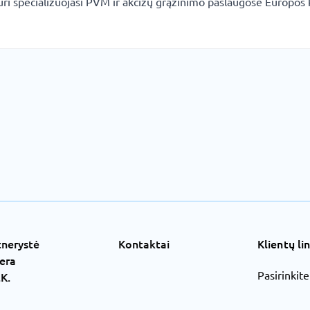
i specializuojasi PVM ir akcizų grąžinimo paslaugose Europos 
tnerystė
Kontaktai
Klientų lin
jera
Pasirinkite
K.