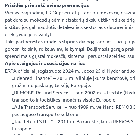
Prisidės prie sukčiavimo prevencijos
Vienas pagrindinių ERPA prioritetų – gerinti mokesčių grąžinimo
pat dera su mokesčių administratorių tikslu užtikrinti skaid
institucijos gali naudotis detalesniais sektoriaus duomenimis 
efektyviau juos valdyti.
Toks partnerystės modelis stiprins dialogą tarp institucijų ir 
geresnį teisinių reikalavimų laikymąsi. Dalijimasis gerąja pra
sprendimais grįstai mokesčių sistemai, paruoštai ateities išš
Apie steigėjus ir asociacijos narius
ERPA oficialiai įregistruota 2024 m. liepos 25 d. Nyderlandu
„Edenred Finance“ – 2013 m. Vilniuje įkurta bendrovė, p
grąžinimo paslaugų teikėjų Europoje.
„REMOBIS Refund Service“ – nuo 2002 m. Utrechte (Nyderl
transporto ir logistikos įmonėms visoje Europoje.
„Alfa Transport Service“ – nuo 1989 m. veikianti REMOBI
paslaugose transporto sektoriui.
„Tax Refund S.R.L.“ – 2011 m. Bukarešte įkurta REMOBIS g
Europoje.