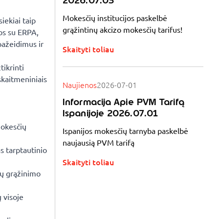
2026.07.03
Mokesčių institucijos paskelbė
iekiai taip
grąžintinų akcizo mokesčių tarifus!
mos su ERPA,
pažeidimus ir
Skaityti toliau
tikrinti
skaitmeniniais
Naujienos
2026-07-01
Informacija Apie PVM Tarifą
Ispanijoje 2026.07.01
mokesčių
Ispanijos mokesčių tarnyba paskelbė
naujausią PVM tarifą
s tarptautinio
Skaityti toliau
ių grąžinimo
 visoje