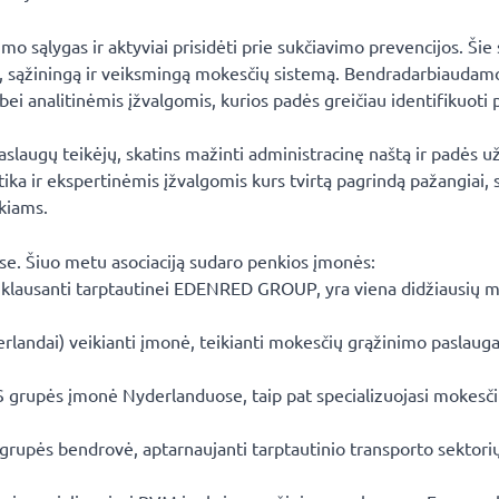
 sąlygas ir aktyviai prisidėti prie sukčiavimo prevencijos. Šie s
rią, sąžiningą ir veiksmingą mokesčių sistemą. Bendradarbiauda
bei analitinėmis įžvalgomis, kurios padės greičiau identifikuoti 
paslaugų teikėjų, skatins mažinti administracinę naštą ir padės už
ktika ir ekspertinėmis įžvalgomis kurs tvirtą pagrindą pažangiai, 
ūkiams.
ose. Šiuo metu asociaciją sudaro penkios įmonės:
riklausanti tarptautinei EDENRED GROUP, yra viena didžiausių 
andai) veikianti įmonė, teikianti mokesčių grąžinimo paslauga
S grupės įmonė Nyderlanduose, taip pat specializuojasi mokesč
rupės bendrovė, aptarnaujanti tarptautinio transporto sektorių