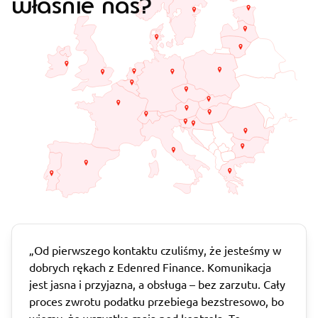
właśnie nas?
„Od pierwszego kontaktu czuliśmy, że jesteśmy w
dobrych rękach z Edenred Finance. Komunikacja
"Dzięki współpracy z Edenred Finance nie
jest jasna i przyjazna, a obsługa – bez zarzutu. Cały
musimy przejmować się pilnowaniem terminów
proces zwrotu podatku przebiega bezstresowo, bo
składania dokumentów czy też ich