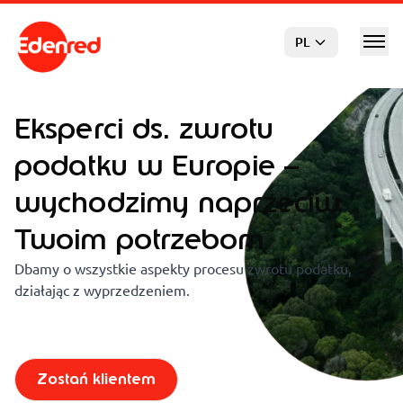
Przejdź do głównej treści
PL
Eksperci ds. zwrotu
podatku w Europie –
wychodzimy naprzeciw
Twoim potrzebom
Dbamy o wszystkie aspekty procesu zwrotu podatku,
działając z wyprzedzeniem.
Zostań klientem