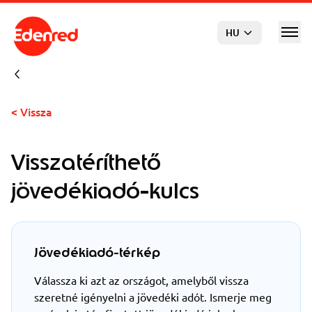
Ugrás a főtartalomra
HU
< Vissza
Visszatéríthető
jövedékiadó-kulcs
Jövedékiadó-térkép
Válassza ki azt az országot, amelyből vissza
szeretné igényelni a jövedéki adót. Ismerje meg