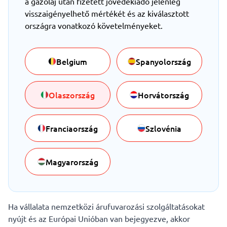
a gázolaj után fizetett jövedékiadó jelenleg
visszaigényelhető mértékét és az kiválasztott
országra vonatkozó követelményeket.
Belgium
Spanyolország
Olaszország
Horvátország
Franciaország
Szlovénia
Magyarország
Ha vállalata nemzetközi árufuvarozási szolgáltatásokat
nyújt és az Európai Unióban van bejegyezve, akkor