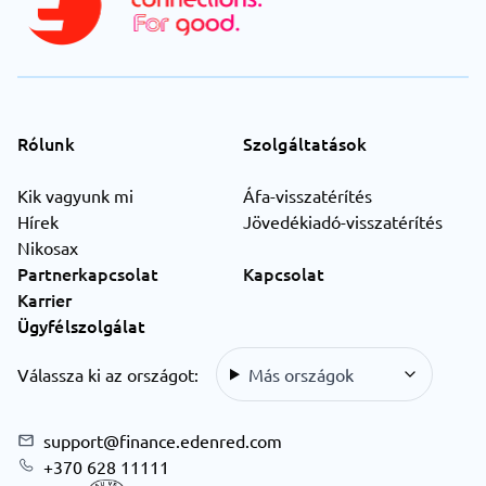
Rólunk
Szolgáltatások
Kik vagyunk mi
Áfa-visszatérítés
Hírek
Jövedékiadó-visszatérítés
Nikosax
Partnerkapcsolat
Kapcsolat
Karrier
Ügyfélszolgálat
Válassza ki az országot:
Más országok
support@finance.edenred.com
+370 628 11111