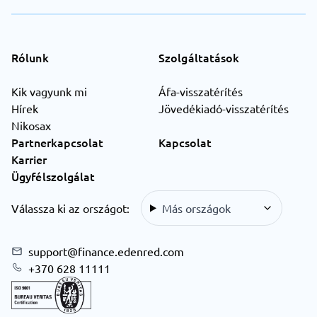
Rólunk
Szolgáltatások
Kik vagyunk mi
Áfa-visszatérítés
Hírek
Jövedékiadó-visszatérítés
Nikosax
Partnerkapcsolat
Kapcsolat
Karrier
Ügyfélszolgálat
Válassza ki az országot:
Más országok
support@finance.edenred.com
+370 628 11111