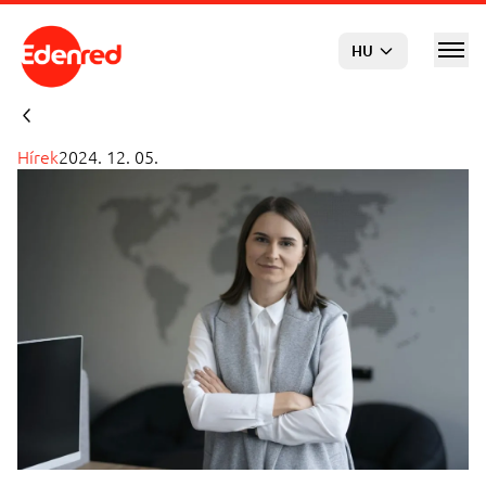
Ugrás a főtartalomra
HU
Hírek
2024. 12. 05.