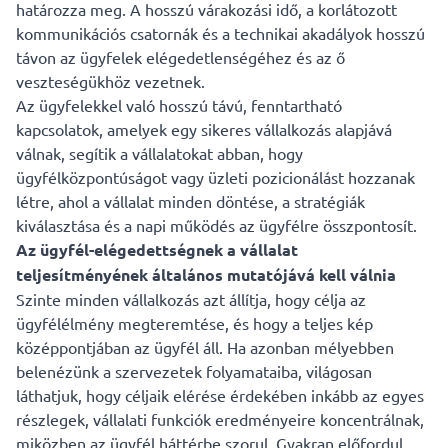
határozza meg. A hosszú várakozási idő, a korlátozott
kommunikációs csatornák és a technikai akadályok hosszú
távon az ügyfelek elégedetlenségéhez és az ő
veszteségükhöz vezetnek.
Az ügyfelekkel való hosszú távú, fenntartható
kapcsolatok, amelyek egy sikeres vállalkozás alapjává
válnak, segítik a vállalatokat abban, hogy
ügyfélközpontúságot vagy üzleti pozicionálást hozzanak
létre, ahol a vállalat minden döntése, a stratégiák
kiválasztása és a napi működés az ügyfélre összpontosít.
Az ügyfél-elégedettségnek a vállalat
teljesítményének általános mutatójává kell válnia
Szinte minden vállalkozás azt állítja, hogy célja az
ügyfélélmény megteremtése, és hogy a teljes kép
középpontjában az ügyfél áll. Ha azonban mélyebben
belenézünk a szervezetek folyamataiba, világosan
láthatjuk, hogy céljaik elérése érdekében inkább az egyes
részlegek, vállalati funkciók eredményeire koncentrálnak,
miközben az ügyfél háttérbe szorul. Gyakran előfordul,