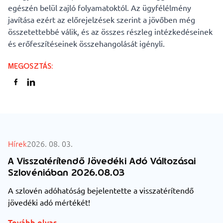
egészén belül zajló folyamatoktól. Az ügyfélélmény
javítása ezért az előrejelzések szerint a jövőben még
összetettebbé válik, és az összes részleg intézkedéseinek
és erőfeszítéseinek összehangolását igényli.
MEGOSZTÁS
:
MINDEN HÍR
Hírek
2026. 08. 03.
A Visszatérítendő Jövedéki Adó Változásai
Szlovéniában 2026.08.03
A szlovén adóhatóság bejelentette a visszatérítendő
jövedéki adó mértékét!
Tovább olvas