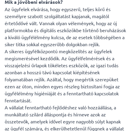
Mik a jövőbeni elvárások?
Az ügyfelek elvárása, hogy egyszerű, teljes körű és
személyre szabott szolgáltatást kapjanak, magától
értetődővé vált. Vannak olyan vélemények, hogy az új
platformokba és digitális eszközökbe történő beruházások
a kiváló ügyfélélmény kulcsa, de az esetek többségében a
siker titka sokkal egyszerűbb dolgokban rejlik.
A sikeres ügyfélközpontú megközelítés az ügyfelek
megismerésével kezdődik. Az ügyfélfelmérések és a
visszajelzési űrlapok tökéletes eszközök, az igazi tudás
azonban a hosszú távú kapcsolat kiépítésének
folyamatában rejlik. Azáltal, hogy megértik szerepüket
ezen az úton, minden egyes részleg biztosítani fogja az
ügyfélélmény higiéniáját és a fenntartható kapcsolatok
fenntartását.
A vállalat fenntartható fejlődéshez való hozzáállása, a
munkáltató szilárd álláspontja és hírneve azok az
összetevők, amelyek idővel egyre nagyobb súlyt kapnak
az ügyfél számára, és elkerülhetetlenül függnek a vállalat