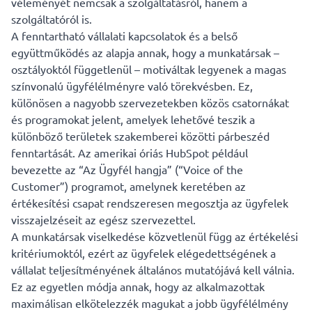
véleményét nemcsak a szolgáltatásról, hanem a
szolgáltatóról is.
A fenntartható vállalati kapcsolatok és a belső
együttműködés az alapja annak, hogy a munkatársak –
osztályoktól függetlenül – motiváltak legyenek a magas
színvonalú ügyfélélményre való törekvésben. Ez,
különösen a nagyobb szervezetekben közös csatornákat
és programokat jelent, amelyek lehetővé teszik a
különböző területek szakemberei közötti párbeszéd
fenntartását. Az amerikai óriás HubSpot például
bevezette az “Az Ügyfél hangja” (“Voice of the
Customer”) programot, amelynek keretében az
értékesítési csapat rendszeresen megosztja az ügyfelek
visszajelzéseit az egész szervezettel.
A munkatársak viselkedése közvetlenül függ az értékelési
kritériumoktól, ezért az ügyfelek elégedettségének a
vállalat teljesítményének általános mutatójává kell válnia.
Ez az egyetlen módja annak, hogy az alkalmazottak
maximálisan elkötelezzék magukat a jobb ügyfélélmény