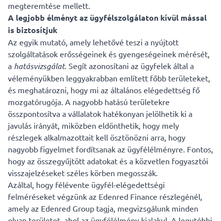
megteremtése mellett.
A legjobb élményt az ügyfélszolgálaton kívül mással
is biztosítjuk
Az egyik mutató, amely lehetővé teszi a nyújtott
szolgáltatások erősségeinek és gyengeségeinek mérését,
a
hatásvizsgálat
. Segít azonosítani az ügyfelek által a
véleményükben leggyakrabban említett főbb területeket,
és meghatározni, hogy mi az általános elégedettség fő
mozgatórugója. A nagyobb hatású területekre
összpontosítva a vállalatok hatékonyan jelölhetik ki a
javulás irányát, miközben eldönthetik, hogy mely
részlegek alkalmazottait kell ösztönözni arra, hogy
nagyobb figyelmet fordítsanak az ügyfélélményre. Fontos,
hogy az összegyűjtött adatokat és a közvetlen fogyasztói
visszajelzéseket széles körben megosszák.
Azáltal, hogy félévente ügyfél-elégedettségi
felméréseket végzünk az Edenred Finance részlegénél,
amely az Edenred Group tagja, megvizsgálunk minden
olyan területet, ahol az ügyfélélmény kialakul. A legutóbbi