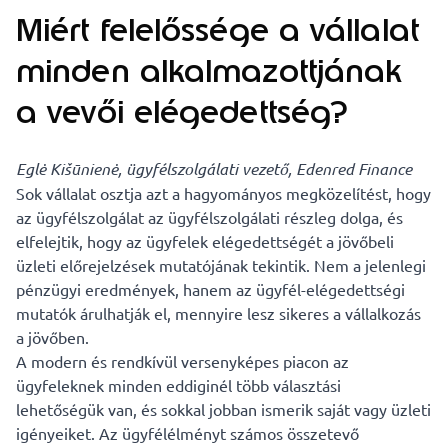
Miért felelőssége a vállalat
minden alkalmazottjának
a vevői elégedettség?
Eglė Kišūnienė, ügyfélszolgálati vezető, Edenred Finance
Sok vállalat osztja azt a hagyományos megközelítést, hogy
az ügyfélszolgálat az ügyfélszolgálati részleg dolga, és
elfelejtik, hogy az ügyfelek elégedettségét a jövőbeli
üzleti előrejelzések mutatójának tekintik. Nem a jelenlegi
pénzügyi eredmények, hanem az ügyfél-elégedettségi
mutatók árulhatják el, mennyire lesz sikeres a vállalkozás
a jövőben.
A modern és rendkívül versenyképes piacon az
ügyfeleknek minden eddiginél több választási
lehetőségük van, és sokkal jobban ismerik saját vagy üzleti
igényeiket. Az ügyfélélményt számos összetevő