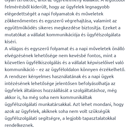
felmérésből kiderült, hogy az ügyfelek legnagyobb
elégedettségét a napi folyamatok és műveletek
zökkenőmentes és egyszerű végrehajtása, valamint az
együttműködés sikeres megkezdése biztosítja. Ezeket a
mutatókat a vállalat kommunikációja és ügyfélszolgálata
kíséri.
A világos és egyszerű folyamat és a napi műveletek önálló
elvégzésének lehetősége nem kevésbé fontos, mint a
közvetlen ügyfélkiszolgálás és a vállalat képviselőivel való
kommunikáció – ez az ügyféloldalon könnyen érzékelhető.
A rendszer kényelmes használatának és a napi ügyek
intézésének lehetősége jelentősen befolyásolhatja az
ügyfelek általános hozzáállását a szolgáltatáshoz, még
akkor is, ha még soha nem kommunikáltak
ügyfélszolgálati munkatársakkal. Azt lehet mondani, hogy
azok az ügyfelek, akiknek soha nem volt szükségük
ügyfélszolgálati segítségre, a legjobb tapasztalatokkal
rendelkeznek.