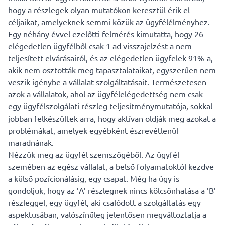
hogy a részlegek olyan mutatókon keresztül érik el
céljaikat, amelyeknek semmi közük az ügyfélélményhez.
Egy néhány évvel ezelőtti
felmérés
kimutatta, hogy 26
elégedetlen ügyfélből csak 1 ad visszajelzést a nem
teljesített elvárásairól, és az elégedetlen ügyfelek 91%-a,
akik nem osztották meg tapasztalataikat, egyszerűen nem
veszik igénybe a vállalat szolgáltatásait. Természetesen
azok a vállalatok, ahol az ügyfélelégedettség nem csak
egy ügyfélszolgálati részleg teljesítménymutatója, sokkal
jobban felkészültek arra, hogy aktívan oldják meg azokat a
problémákat, amelyek egyébként észrevétlenül
maradnának.
Nézzük meg az ügyfél szemszögéből. Az ügyfél
szemében az egész vállalat, a belső folyamatoktól kezdve
a külső pozícionálásig, egy csapat. Még ha úgy is
gondoljuk, hogy az ’A’ részlegnek nincs kölcsönhatása a ’B’
részleggel, egy ügyfél, aki csalódott a szolgáltatás egy
aspektusában, valószínűleg jelentősen megváltoztatja a