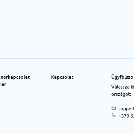
tnerkapcsolat
Kapcsolat
Ügyfélszo
ier
Válassza k
országot:
suppor
+370 6