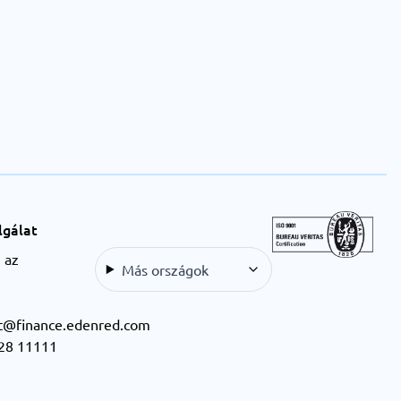
lgálat
i az
Más országok
t@finance.edenred.com
28 11111