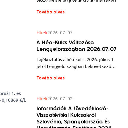
visszatérítendő jövedéki adó mértékét!
Tovább olvas
Hírek
2026. 07. 07.
A Héa-Kulcs Változása
Lengyelországban 2026.07.07
Tájékoztatás a héa-kulcs 2026. július 1-
jétől Lengyelországban bekövetkező
változásáról
Tovább olvas
bruár 1. és
Hírek
2026. 07. 02.
 0,10869 €/l.
Információk A Jövedékiadó-
Visszatérítési Kulcsokról
Szlovénia, Spanyolország És