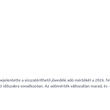
jelentette a visszatéríthető jövedéki adó mértékét a 2026. fe
ti időszakra vonatkozóan. Az adómérték változatlan marad, és –