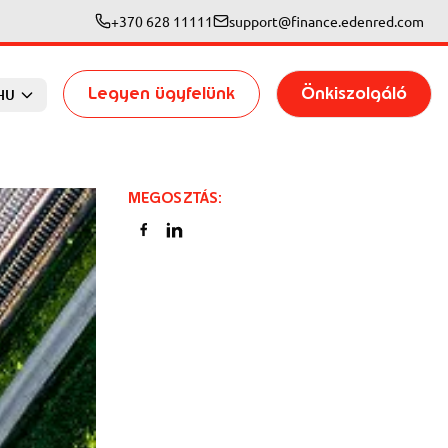
+370 628 11111
support@finance.edenred.com
Legyen ügyfelünk
Önkiszolgáló
HU
MEGOSZTÁS
: