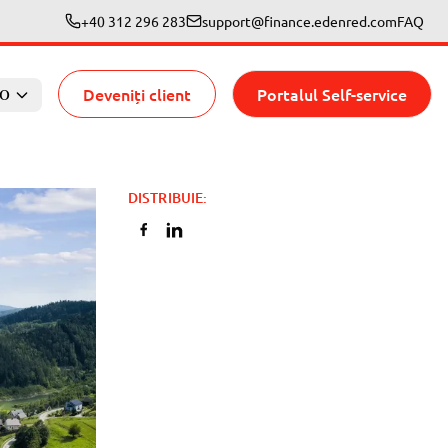
+40 312 296 283
support@finance.edenred.com
FAQ
Deveniți client
Portalul Self-service
O
DISTRIBUIE
: