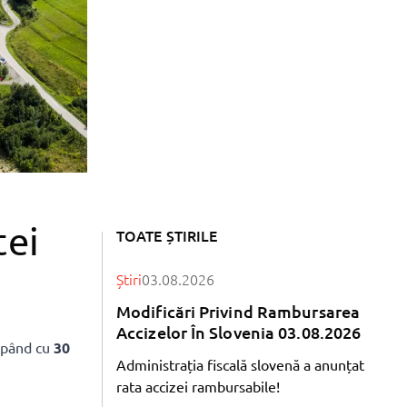
tei
TOATE ȘTIRILE
Știri
03.08.2026
Modificări Privind Rambursarea
Accizelor În Slovenia 03.08.2026
epând cu
30
Administrația fiscală slovenă a anunțat
rata accizei rambursabile!