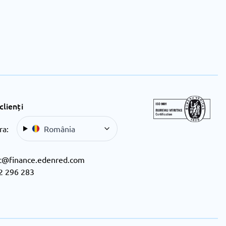
clienți
ra:
România
t@finance.edenred.com
2 296 283