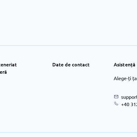
teneriat
Date de contact
Asistență 
ieră
Alege-ți ța
suppor
+40 31