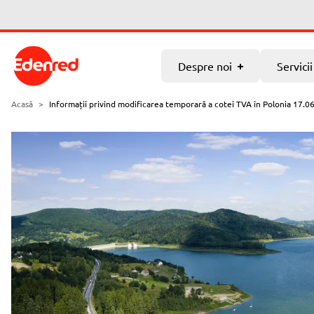
Sari la conținutul principal
Despre noi
Servicii
Parteneriat
Carieră
Despre noi
Servicii
Cine suntem noi
Rambursare de TVA
Acasă
>
Informații privind modificarea temporară a cotei TVA în Polonia 17.0
Știri
Rambursarea accizelor
Nikosax