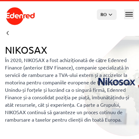
Sari la conținutul principal
RO
NIKOSAX
În 2020, NIKOSAX a fost achiziționată de către Edenred
Finance (anterior EBV Finance), companie specializată în
servicii de rambursare a TVA-ului extern și a accizelor la
motorina pentru companiile europene de transport rutier.
Unindu-și forțele și lucrând ca o singură firmă, Edenred
Finance și-a consolidat poziția pe piață, îmbunătățindu-și
atât resursele, cât și experiența. Ca parte a Grupului,
NIKOSAX continuă să garanteze un proces cotinuu de
rambursare a taxelor pentru clienții din toată Europa.