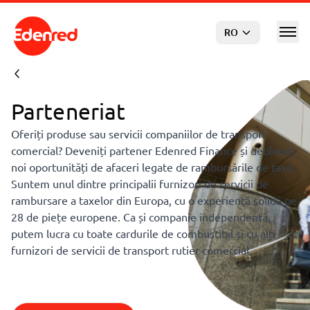
Sari la conținutul principal
RO
Parteneriat
Oferiți produse sau servicii companiilor de transport
comercial? Deveniți partener Edenred Finance și deblocați
noi oportunități de afaceri legate de rambursările de taxe.
Suntem unul dintre principalii furnizori de servicii de
rambursare a taxelor din Europa, cu o experiență solidă pe
28 de piețe europene. Ca și companie independentă,
putem lucra cu toate cardurile de combustibil și cu alți
furnizori de servicii de transport rutier comercial.