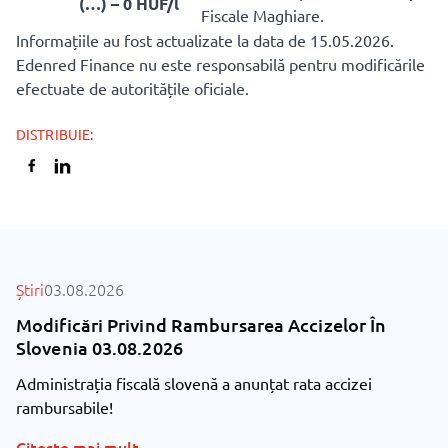
(…) – 0 HUF/l
Fiscale Maghiare.
Informațiile au fost actualizate la data de 15.05.2026.
Edenred Finance nu este responsabilă pentru modificările
efectuate de autoritățile oficiale.
DISTRIBUIE
:
TOATE ȘTIRILE
Știri
03.08.2026
Modificări Privind Rambursarea Accizelor În
Slovenia 03.08.2026
Administrația fiscală slovenă a anunțat rata accizei
rambursabile!
Citește mai mult