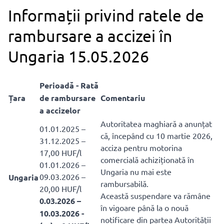
Informații privind ratele de
rambursare a accizei în
Ungaria 15.05.2026
Perioadă - Rată
Țara
de rambursare
Comentariu
a accizelor
Autoritatea maghiară a anunțat
01.01.2025 –
că, începând cu 10 martie 2026,
31.12.2025 –
acciza pentru motorina
17,00 HUF/l
comercială achiziționată în
01.01.2026 –
Ungaria nu mai este
09.03.2026 –
Ungaria
rambursabilă.
20,00 HUF/l
Această suspendare va rămâne
0.03.2026 –
în vigoare până la o nouă
10.03.2026 -
notificare din partea Autorității