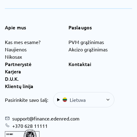
Apie mus
Paslaugos
Kas mes esame?
PVM grąžinimas
Naujienos
Akcizo grąžinimas
Nikosax
Partnerystė
Kontaktai
Karjera
D.U.K.
Klientų linija
Pasirinkite savo šalį:
Lietuva
support@finance.edenred.com
+370 628 11111