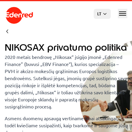
Pereiti prie pagrindinio turinio
LT
NIKOSAX privatumo politika
2020 metais bendrovę „Nikosax“ įsigijo įmonė „Edenred
Finance” (buvusi „EBV Finance“), kurios specializacija –
PVM ir akcizo mokesčių grąžinimas Europos logistikos
bendrovėms. Sutelkusi jėgas, įmonių grupė sustiprino savo
poziciją rinkoje ir išplėtė kompetencijas, tad, būdama
grupės dalimi, „Nikosax“ ir toliau užtikrina savo klientams
visoje Europoje sklandų ir paprastą mokesčių
susigrąžinimo procesą.
Asmens duomenų apsaugą vertiname labai atsakingai,
todėl kviečiame susipažinti, kaip tvarkome ir saugome jūsų